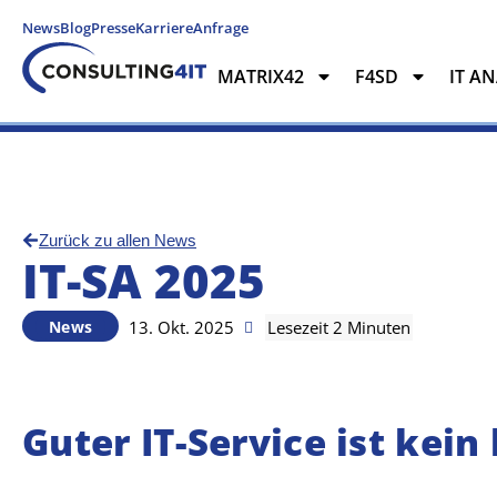
News
Blog
Presse
Karriere
Anfrage
MATRIX42
F4SD
IT A
MATRIX42
F4SD
IT ANAL
Zurück zu allen News
IT-SA 2025
13. Okt. 2025
News
Guter IT-Service ist kein