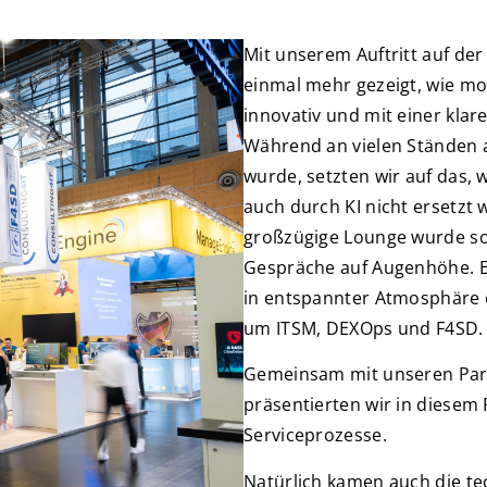
Mit unserem Auftritt auf de
einmal mehr gezeigt, wie mo
innovativ und mit einer klare
Während an vielen Ständen
a
wurde, setzten wir auf das, 
auch durch KI nicht ersetzt
großzügig
e
Lounge wurde
so
Gespräche auf Augenhöhe. B
in
entspannter Atmosphäre e
um ITSM, DEXOps und F4SD.
Gemeinsam mit unseren Pa
präsentierten wir
in diesem
Serviceprozesse.
Natürlich kamen auch die tec