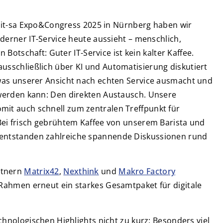
r it-sa Expo&Congress 2025 in Nürnberg haben wir
derner IT-Service heute aussieht – menschlich,
n Botschaft: Guter IT-Service ist kein kalter Kaffee.
usschließlich
über KI und Automatisierung diskutiert
was
unserer Ansicht nach
echten Service ausmacht
und
 werden kann
: Den direkten Austausch.
Unsere
mit auch
schnell zum zentralen Treffpunkt für
ei frisch gebrühtem Kaffee von unserem Barista und
ntstanden zahlreiche spannende Diskussionen rund
rtnern
Matrix42
,
Nexthink
und
Makro Factory
 Rahmen
erneut ein starkes Gesamtpaket für digitale
hnologischen Highlights nicht zu kurz: Besonders viel