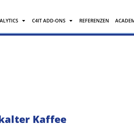
NALYTICS
C4IT ADD-ONS
REFERENZEN
ACADE
YTICS
C4IT ADD-ONS
REFERENZEN
ACADEMY
 kalter Kaffee