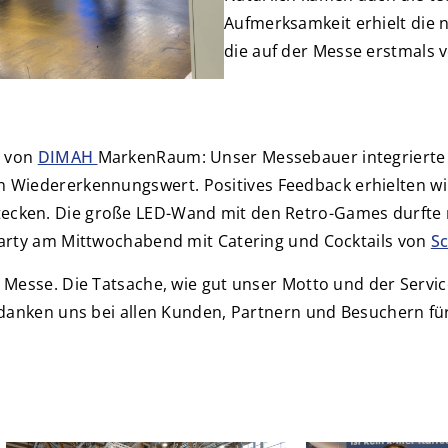
Aufmerksamkeit erhielt die
die auf der Messe erstmals 
n von
DIMAH
MarkenRaum
: Unser Messebauer integrierte
en Wiedererkennungswert.
Positives Feedback erhielten w
cken. Die große LED-Wand mit den Retro-Games durfte nat
party am Mittwochabend mit Catering und Cocktails von
Sc
e Messe. Die Tatsache, wie gut unser Motto und der Servi
bedanken uns bei allen Kunden, Partnern und Besuchern f