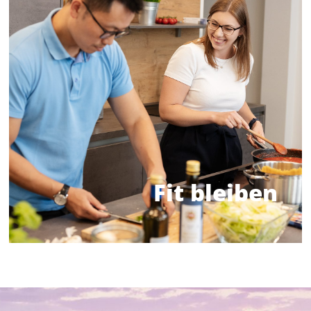
die Kosten für dich.
Dein persönlicher Vorteil: Wir übernehmen
damit du dich aktiv und gesund halten kannst.
Bike-Leasing – wir bieten zahlreiche Angebote,
Fitnesskurse, Sport-Apps, Firmenläufe oder
fördern wir Gesundheit und Wohlbefinden. Ob
Mit unserer Corporate Health Initiative
Gemeinsam fit
Fit bleiben