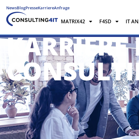
News
Blog
Presse
Karriere
Anfrage
MATRIX42
F4SD
IT A
KARRIERE 
MATRIX42
F4SD
IT ANAL
CONSULTI