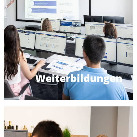
um in deinem Bereich zu wachsen und neue
fördern. So wirst du kontinuierlich gefördert,
persönliche und berufliche Entwicklung
Weiterbildungsmöglichkeiten, die deine
Wir bieten dir maßgeschneiderte Fort- und
Weiterbildungen
Vielfältige
Weiterbildungen