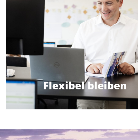
Fremdwörter für uns.
auch Remote Work oder Workation keine
Bedürfnisse anzupassen. Entsprechend sind
die Möglichkeit, deine Arbeitszeiten an deine
Einklang bringen. Du hast in vielen Bereichen
Bei uns kannst du Arbeit und Freizeit in
Immer flexibel
Flexibel bleiben