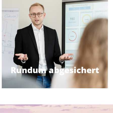
Familie kann profitieren.
stationären Behandlungen bietet. Auch deine
dir Vorteile bei Zahngesundheit und
Krankenzusatzversicherung mit Zuschuss, die
24/7, zusätzlich bieten wir eine private
privat. Unsere Unfallversicherung schützt dich
Du bist jederzeit abgesichert – beruflich wie
Rundum abgesichert
Rundum abgesichert