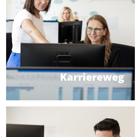
gemeinsam deinen persönlichen Karriereplan,
Mitarbeitergesprächen erstellen wir
Unterstützung. In regelmäßigen
geworfen, sondern erhältst von Anfang an
Bei uns wirst du nicht ins kalte Wasser
Karriereweg
Dein individueller
Karriereweg