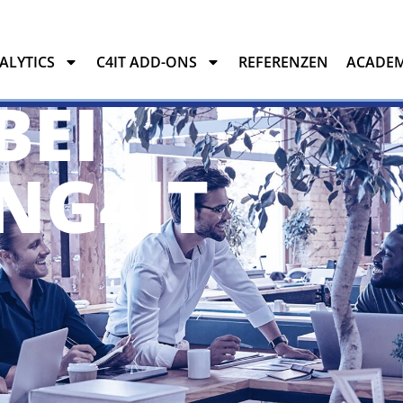
NALYTICS
C4IT ADD-ONS
REFERENZEN
ACADE
BEI
YTICS
C4IT ADD-ONS
REFERENZEN
ACADEMY
NG4IT