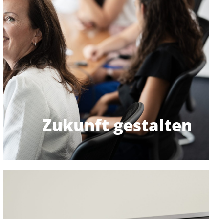
Möglichkeiten, deine langfristigen Ziele zu
Sabbaticals bieten wir dir flexible
und einem Zeitwertkonto für Auszeiten wie
Mit verschiedenen Altersvorsorgeoptionen
gestalten
Deine Zukunft
Zukunft gestalten