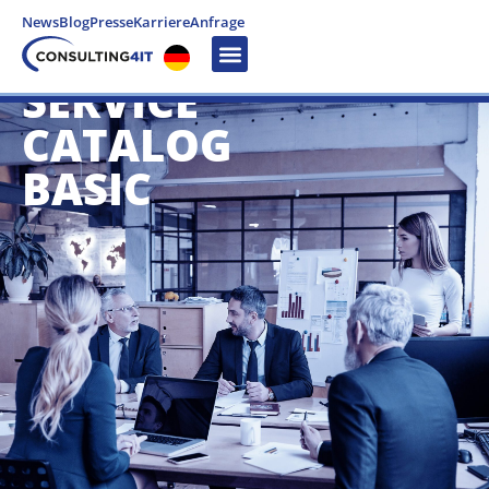
News
Blog
Presse
Karriere
Anfrage
SERVICE
CATALOG
BASIC