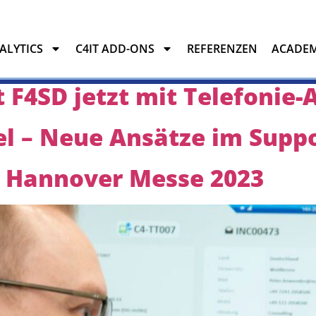
NALYTICS
C4IT ADD-ONS
REFERENZEN
ACADE
t F4SD jetzt mit Telefonie
YTICS
C4IT ADD-ONS
REFERENZEN
ACADEMY
vel – Neue Ansätze im Supp
tt Hannover Messe 2023