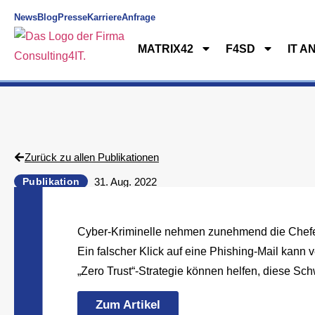
News
Blog
Presse
Karriere
Anfrage
MATRIX42
F4SD
IT A
MATRIX42
F4SD
IT ANA
Zurück zu allen Publikationen
31. Aug. 2022
Publikation
Cyber-Kriminelle nehmen zunehmend die Chefetag
Ein falscher Klick auf eine Phishing-Mail kann
„Zero Trust“-Strategie können helfen, diese S
Zum Artikel