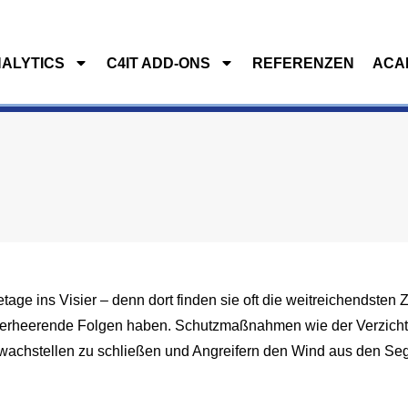
NALYTICS
C4IT ADD-ONS
REFERENZEN
ACA
LYTICS
C4IT ADD-ONS
REFERENZEN
ACAD
e ins Visier – denn dort finden sie oft die weitreichendsten 
 verheerende Folgen haben. Schutzmaßnahmen wie der Verzicht a
chwachstellen zu schließen und Angreifern den Wind aus den S