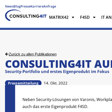
News
Blog
Presse
Karriere
Anfrage
MATRIX42
F4SD
IT A
MATRIX42
F4SD
IT ANAL
Zurück zu allen Publikationen
CONSULTING4IT AUF
Security-Portfolio und erstes Eigenprodukt im Fokus
14. Okt. 2022
Pressemitteilung
Neben Security-Lösungen von Varonis, Workpla
auch das erste Eigenprodukt F4SD.