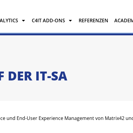
NALYTICS
C4IT ADD-ONS
REFERENZEN
ACADE
YTICS
C4IT ADD-ONS
REFERENZEN
ACADEMY
 DER IT-SA
ce und End-User Experience Management von Matrix42 und N