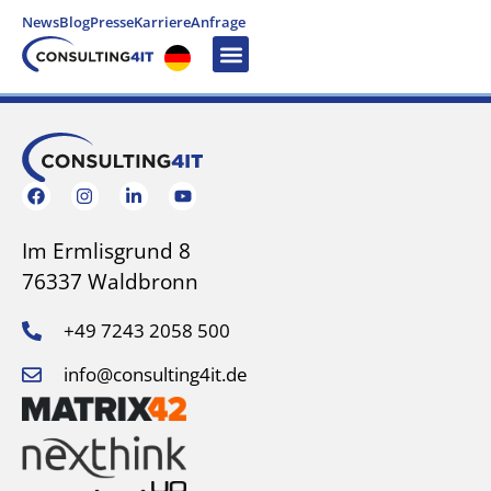
News
Blog
Presse
Karriere
Anfrage
Im Ermlisgrund 8
76337 Waldbronn
+49 7243 2058 500
info@consulting4it.de