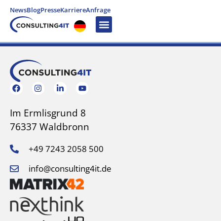
News
Blog
Presse
Karriere
Anfrage
Im Ermlisgrund 8
76337 Waldbronn
+49 7243 2058 500
info@consulting4it.de