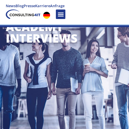
News
Blog
Presse
Karriere
Anfrage
ACADEMY
INTERVIEWS